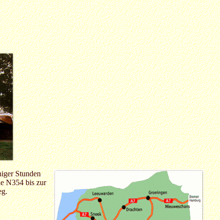
niger Stunden
ie N354 bis zur
eg.