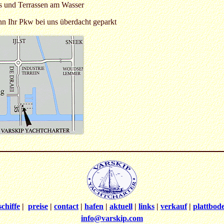
ts und Terrassen am Wasser
n Ihr Pkw bei uns überdacht geparkt
schiffe
|
preise
|
contact
|
hafen
|
aktuell
|
links
|
verkauf
|
plattbod
info@varskip.com