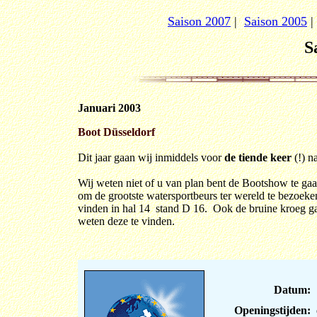
Saison 2007
|
Saison 2005
|
S
Januari 2003
Boot Düsseldorf
Dit jaar gaan wij inmiddels voor
de tiende keer
(!) n
Wij weten niet of u van plan bent de Bootshow te ga
om de grootste watersportbeurs ter wereld te bezoeke
vinden in hal 14
stand D 16.
Ook de bruine kroeg g
weten deze te vinden.
Datum:
1
Openingstijden:
d