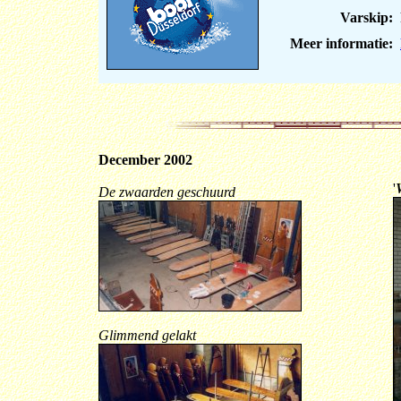
Varskip:
h
Meer informatie:
December 2002
'
De zwaarden geschuurd
Glimmend gelakt