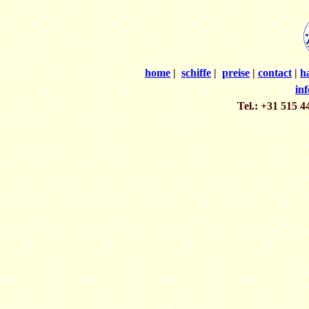
home
|
schiffe
|
preise
|
contact
|
h
in
Tel.: +31 515 